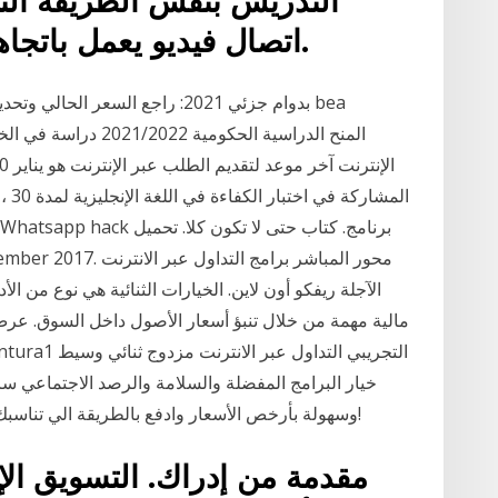
التدريس بنفس الطريقة الت
اتصال فيديو يعمل باتجاهين بدلا من اللقاء الشخصي.
المش
الآجلة ريفكو أون لاين. الخيارات الثنائية هي نوع من 
مالية مهمة من خلال تنبؤ أسعار الأصول داخل السوق. عرض ال
خيار البرامج المفضلة والسلامة والرصد الاجتماعي ساف
وسهولة بأرخص الأسعار وادفع بالطريقة الي تناسبك ، واكسب نقاط مكافآت من فلاي إن، احجز الآن!
مقدمة من إدراك. التسويق الإ