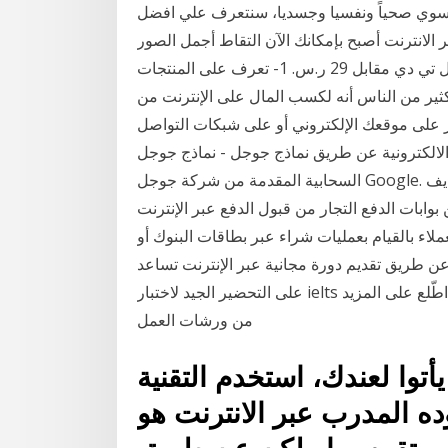
ل سوي صحياً ونفسيا وجسديا، سنتعرف علي افضل
 الانترنت أصبح بإمكانك الآن التقاط أجمل الصور
مع دورة التصوير عبر الانترنت مقدمة من إيدوكاتور لندن إل تي دي مقابل 29 ر.س. 1- تعرف على المنتجات
لكثير من الناس أنه لكسب المال على الإنترنت من
 على موقعك الإلكتروني أو على شبكات التواصل
ة عن طريق نماذج جوجل - نماذج جوجل Google Forms هو احد التطبيقات
السحابية المقدمة من شركة جوجل Google. ترتبط نماذج جوجل ب جوجل درايف Google Drive. يمكن
وابات الدفع التجار من قبول الدفع عبر الإنترنت
ملاء بالقيام بعمليات شراء عبر بطاقات البنوك أو
عن طريق تقديم دورة مجانية عبر الإنترنت تساعد
على التحضير الجيد لاختبار ielts بالإضافة إلى توافر خدمة تصحيح المقالات مجانًا للطلاب. اطّلع على المزيد
من ورشات العمل
أتوا لعندك، استخدم التقنية
ده المدرب عبر الانترنت هو