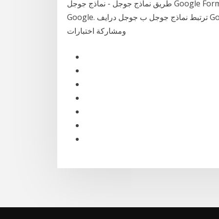
طريق نماذج جوجل - نماذج جوجل Google Forms هو احد التطبيقات السحابية المقدمة من شركة جوجل
Google. ترتبط نماذج جوجل ب جوجل درايف Google Drive. يمكن استخدام نماذج جوجل في إنشاء
ومشاركة اختبارات