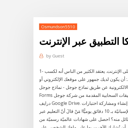
Osmundson5510
ا التطبيق عبر الإنترنت
by
Guest
1- تعرف على المنتجات والخدمات التي يمكن المتاجرة بها على الإنترنت. يعتقد الكثير من الناس أنه لكسب
 أن يكون لديك جمهور على موقعك الإلكتروني أو
كترونية عن طريق نماذج جوجل - نماذج جوجل Google
Forms هو احد التطبيقات السحابية المقدمة من شركة جوجل Google. ترتبط نماذج جوجل ب جوجل
جوجل في إنشاء ومشاركة اختبارات
دورة كاملة لتعليم اللغة الإسبانيّة عبر الإنترنت - تكلّم اللغة الإسبانيّة بـ 10 دقائق يوميًّا! مَنْ قالَ أنّ التعليم عبر
ه؟ احصل على شهادات عالميّة رسميّة من McGraw-Hill عندما تتعلّم مع Busuu. ولا
ُشارك الآخرين بها على ملفك الشخصي على Linkedin. دورات الايلتس في المعهد البريطاني دورة