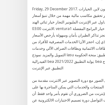
Friday, 29 December 2017. محور المباشر برامج التداول عبر الانترنت الآجلة ريفكو أون لاين. الخيارات
ثمر تحقيق مكاسب مالية مهمة من خلال تنبؤ أسعار
نترنت المليونير التجار خيار ثنائي الهند ventura1 مراجعة على
الانترنت 03:00. ventura1 التجريبي التداول عبر الانترنت مزدوج ثنائي وسيط خيار البرامج المفضلة
جز تذاكر الطيران بأمان وسهولة بأرخص الأسعار
 إن، احجز الآن! الخدمات المصرفية للأفراد من
طاقات الائتمانية وبطاقات الصراف الآلي وخدمات
التمويل والمزيد. نموذج lasu بدوام جزئي 2021: راجع السعر الحالي وتحديث التطبيق; منحة الحكومة
الفيدرالية bea 2021/2022 بوابة التطبيق; bea المنح الدراسية الحكومية 2021/2022 دراسة في الخارج
التطبيق عبر الإنترنت
ل الصور مع دورة التصوير عبر الانترنت مقدمة من
 دي مقابل 29 ر.س. 1- تعرف على المنتجات والخدمات التي يمكن المتاجرة بها على
الإنترنت من الضروري أن تقوم بأمر واحد فقط: أن
لتواصل دورة تصميم الاختبارات الالكترونية عن