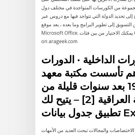
 مجموعة من الكورسات المتواجدة في مختلف دول
لى تحديد الدولة التي تتواجد فيها مع دروس عبر
ى تطوير البرامج وما بعده ، يعد موقع Lynda.com مكانًا رائعًا لتعلم
Microsoft Office. يمكنك الاختيار من بين فئات Office 365 الأساسية لتلك الخاصة بكل تطبيق. See full list
on arageek.com
رات الداخلية · الدورات
اهم تأسست مكتبة معهد
الخدمة الخارجية سنة 1934 بعد سنوات قليلة من
تأسيس وزارة الخارجية العراقية [2] – يتيح لك
 الاختصاصات والمجالات تبحث العديد من الأمهات