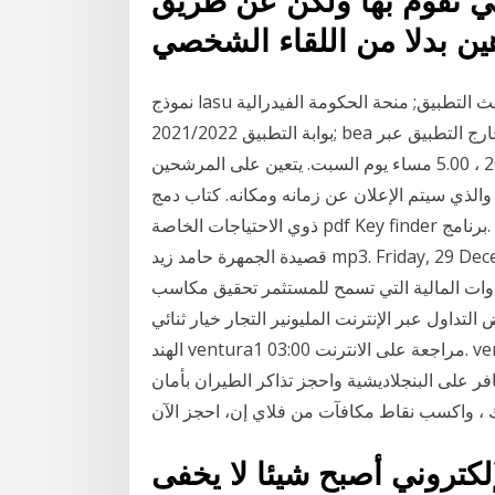
ي تقوم بها ولكن عن طريق
نموذج lasu بدوام جزئي 2021: راجع السعر الحالي وتحديث التطبيق; منحة الحكومة الفيدرالية bea
2021/2022 بوابة التطبيق; bea المنح الدراسية الحكومية 2021/2022 دراسة في الخارج التطبيق عبر
الإنترنت آخر موعد لتقديم الطلب عبر الإنترنت هو يناير 20 ، 5.00 مساء يوم السبت. يتعين على المرشحين
اركة في اختبار الكفاءة في اللغة الإنجليزية لمدة 30 ، والذي سيتم الإعلان عن زمانه ومكانه. كتاب دمج
ذوي الاحتياجات الخاصة pdf Key finder برنامج. Whatsapp hack برنامج. كتاب حتى لا تكون كلا. تحميل
قصيدة الجمهرة حامد زيد mp3. Friday, 29 December 2017. محور المباشر برامج التداول عبر الانترنت
الأدوات المالية التي تسمح للمستثمر تحقيق مكاسب
تداول عبر الإنترنت المليونير التجار خيار ثنائي
الهند ventura1 مراجعة على الانترنت 03:00. ventura1 التجريبي التداول عبر الانترنت مزدوج ثنائي وسيط
ر على البنجلاديشية واحجز تذاكر الطيران بأمان
لكتروني أصبح شيئا لا يخفى