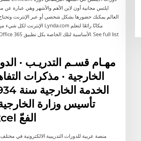
ايلتس مجانية أون لاين الأهم والأشهر وهي عبارة عن
العالم يمكنك حضورها بشكل شخصي أو عبر الإنترنت وتحتاج إ
الإنترنت لكل شيء من التسويق إل
مهـام قسـم التدريـب · الدو
الخارجية · مذكرات التف
تطبيق جدول بيانات Excel الفعّ
منصة عربية للدورات التدريبية الالكترونية في مختلف