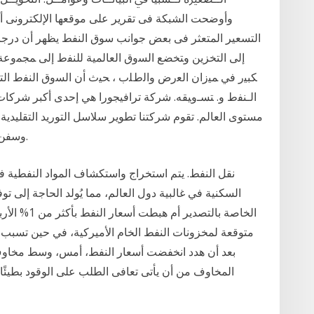
وأوضحت الشبكة فى تقرير على موقعها الإلكترونى أ
التسعير المتعثر فى بعض جوانب سوق النفط يظهر أن درجا
إلى التخزين ﻭﺘﺨﻀﻊ ﺍﻟﺴﻭﻕ ﺍﻟﻌﺎﻟﻤﻴﺔ ﻟﻠﻨﻔﻁ ﺇﻟﻰ ﻤﺠﻤﻭﻋ
ﻜﺒﻴﺭ ﻓﻲ ﻤﻴﺯﺍﻥ ﺍﻟﻌﺭﺽ ﻭﺍﻟﻁﻠﺏ ، ﺤﻴﺙ ﺃﻥ ﺍﻟﺴﻭﻕ ﺍﻟﻨﻔﻁ ﺍﻟﺘ
ﺍﻟـﻨﻔﻁ ﻭ. ﺘﺴـﻭﻴﻘﻪ. شركة ترافيجورا هي إحدى أكبر شركات 
مستوى العالم. تقوم شركتنا تطوير سلاسل التوريد التقليدية ل
وسفن شحن ومستودعات ومناجم ونشرف على إدارتها.
نقل النفط. يتم استخراج واستكشاف المواد النفطية في 
السكنية في غالبية دول العالم، مما يُولد الحاجة إلى ت
متوقعة لمخزونات النفط الخام الأميركية، في حين تسبب ا
بعد أن هدد انخفضت أسعار النفط، أمس، وسط مخاوف 
المخاوف من أن يأتى تعافى الطلب على الوقود بطيئًا