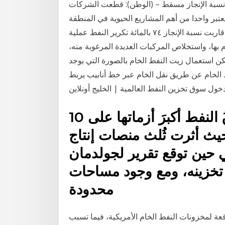
 على النفط عام 2020، حيث يتوقع تراجع ٧٤% نسبة الإنجاز مسقط – (الوطن): قطعت الشركات
بر واحدا من أهم المشاريع الحيوية في المنطقة
لتخزين النفط مراحل متقدمة من أعمال المشروع حيث قاربت نسبة الإنجاز ٧٤ بالمائة تكرير النفط عملية
 بها، واستخلاص المركبات العديدة المرغوبة منه،
كن استعمال زيت النفط الخام بالصورة التي يوجد
 الخام عن طريق نقل الخام عبر خط أنابيب يربط
خول سوق تخزين النفط العالمية | الخليج أونلاين
10 أيار (مايو) 2020 واجهت أسواقُ النفط أكبرَ أزماتها على
يث أثرت ثُلث منصات إنتاج
ي حين توقع تقرير لجولدمان
م تخزينه، ومع وجود مساحات
محدودة
قعة لمخزونات النفط الخام الأمريكية، فيما تسبب