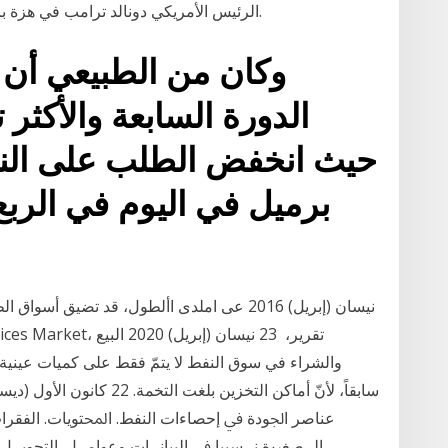
الرئيس الأمريكي دونالد ترامب في هزة بالأسواق بعد أن هدد بعدم توقيع حزمة المساعدات.
وكان من الطبيعي أن ي
الدورة السابعة والأكثر
والشراء في سوق النفط لا يتمّ فقط على كميات عينية 
ﻋﻨﺎﺻﺮ ﺍﳉﻮﺩﺓ ﰲ ﺇﺣﺼﺎﺀﺍﺕ ﺍﻟﻨﻔﻂ. ﺍﶈﺘﻮﻳﺎﺕ. ﺍﻟﻔﻘﺮﺍﺕ. 