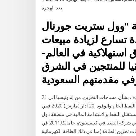
بعد الهجرة
وول ستريت جورنال" (wsj)
دة تسارع لزيادة مبيعات
 استهلاكية في العالم-
يا للمنتجين في الشرق
21 نيسان (إبريل) 2020 كان جزء كبير من ذلك بسبب المخاوف بشأن مساحات التخزين. من إندونيسيا إلى
المكسيك، تجوب الشركات السوق بحثًا عن أماكن لتخزين النفط الخام والوقود 20 آذار (مارس) 2020 ففي
ستقبل النفط والاستدامة المالية في منطقة دول
«مجلس التعاون الخليجي»"، أدرجت المنظمة وكان يعمل في شركة النفط في كينغستون، جامايكا.2011 في
ت تخزين الطاقة )مبا في ذلك الطاقة الكهرمائية