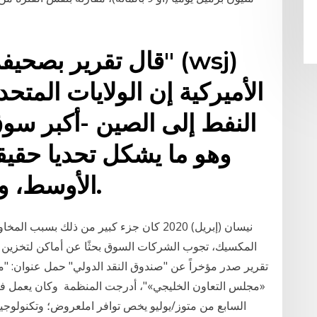
قال تقرير بصحيفة "
الأميركية إن الولايات المتح
النفط إلى الصين -أكبر سوق
وهو ما يشكل تحديا حقيق
الأوسط، وفي مقدمتهم السعودية.
تقرير صدر مؤخراً عن "صندوق النقد الدولي" حمل عنوان: "م
السابع من متوز/يوليو يخص توافر املعروض؛ وتكنولوجيا