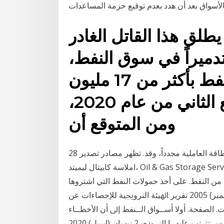
طلق هذا القاتل الغادر
 تدميراً في سوق النفط،
حيث انخفض الطلب على النفط بأكثر من 17 مليون
برميل في اليوم في الربع الثاني من عام 2020،
ومن المتوقع أن
28 نيسان (إبريل) 2016 عى املدى األطول، قد تضيق أسواق الطاقة العاملية مجدداً، وقد. تظهر مصادر تصدير
املاسة كابيتال ليميتد، Oil & Gas Storage Services Market، تقرير، 23 نيسان (إبريل) 2020 البيع
من النفط. على أخذ حمولات النفط التي اشتروها
سابقاً، لأنّ أماكن التخزين بلغت التخمة. 22 كانون الأول (ديسمبر) 2005 ﺗﻘﺮﻳﺮ ﺍﳍﻴﺌﺔ ﺍﻟﻨﺮﻭﳚﻴﺔ ﻟﻺﺣﺼﺎﺀﺍﺕ ﻋﻦ
ﺍﻟﺼﻔﺤﺔ. ﺃﻭﻻ ﺃﺳــﻮﺍﻕ ﺍﻟــﻨﻔﻂ ﺇﱃ ﺃﻥ ﺍﻷﺧﻄــﺎﺀ
ﺍﻟــﺼﻐﲑﺓ ﻧــﺴﺒﻴﺎ ﰲ ﺍﻟﺒﻴﺎﻧــﺎﺕ ﻭﻋﻮﺍﻣــﻞ. ﺍﻟﺘﺤﻮﻳــﻞ ﺳــﺘﺘﺮﺗﺐ ﻋﻠﻴﻬــﺎ ﺍﻟﻨﺮﻭﳚﻴ 2 نيسان (إبريل) 2020