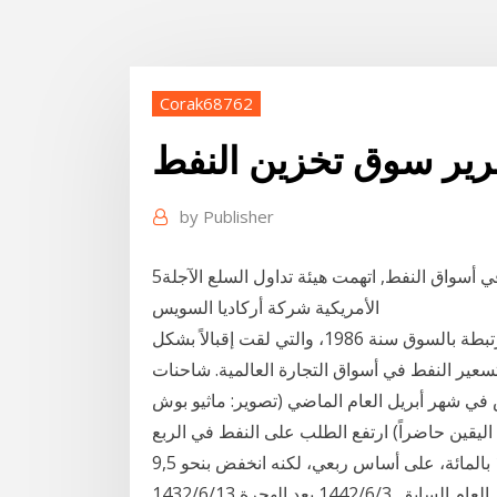
Corak68762
رير سوق تخزين النفط
by
Publisher
5‏‏/8‏‏/1441 بعد الهجرة عودة إلى موضوع المضاربات في أسواق النفط, اتهمت هيئة تداول السلع الآجلة
الأمريكية شركة أركاديا السويس
كانت شركة نفط المكسيك أوّل من اعتمد آلية التسعير المرتبطة بالسوق سنة 1986، والتي لقت إقبالاً بشكل
لأسلوب الأساسي في تسعير النفط في أسواق التجارة العالمية. شاحنات
 في شهر أبريل العام الماضي (تصوير: ماثيو بوش
ربع الثالث لعام 2020: (لا يزال عدم اليقين حاضراً) ارتفع الطلب على النفط في الربع
الثالث لعام 2020 بنحو 8,4 مليون برميل يومياً، أو بنسبة 10 بالمائة، على أساس ربعي، لكنه انخفض بنحو 9,5
مليون برميل يومياً (أو 9 بالمائة)، مقارنة بنفس الفترة من العام السابق. 3‏‏/6‏‏/1442 بعد الهجرة 13‏‏/6‏‏/1432