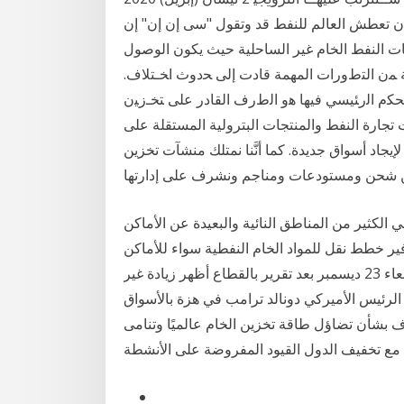
ن تعطش العالم للنفط قد وتقول "سى إن إن" إن
ت النفط الخام غير الساحلية حيث يكون الوصول
ﺔ ﻤﻥ ﺍﻟﺘﻁﻭﺭﺍﺕ ﺍﻟﻤﻬﻤﺔ ﻗﺎﺩﺕ ﺇﻟﻰ ﺤﺩﻭﺙ ﺍﺨـﺘﻼﻑ.
ﺤﻜﻡ ﺍﻟﺭﺌﻴﺴﻲ ﻓﻴﻬﺎ ﻫﻭ ﺍﻟﻁﺭﻑ ﺍﻟﻘﺎﺩﺭ ﻋﻠﻰ ﺘﺨـﺯﻴﻥ
تجارة النفط والمنتجات البترولية المستقلة على
إيجاد أسواق جديدة. كما أنَّنا نمتلك منشآت تخزين
الكثير من المناطق النائية والبعيدة عن الأماكن
وفير خطط نقل للمواد الخام النفطية سواء للأماكن
الخاصة بالتصدير أم هبطت أسعار النفط بأكثر من 1% الأربعاء 23 ديسمبر بعد تقرير بالقطاع أظهر زيادة غير
لرئيس الأميركي دونالد ترامب في هزة بالأسواق
بشأن تضاؤل طاقة تخزين الخام عالميًا وتنامى
 مع تخفيف الدول القيود المفروضة على الأنشطة