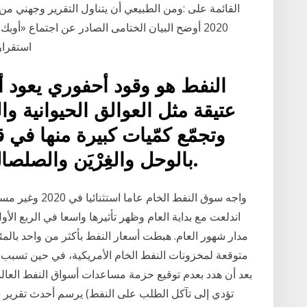
2020 أوضح البيان الختامى الصادر عن اجتماع «أوبك
استقرار سوق البترول العالمى والمصالح المتبادلة للدول
النفط هو وقود أحفوري يعود 
عتيقة مثل العوالق الحيوانية وا
وتجمّع كمّيات كبيرة منها في ق
بالوحل والغِرْيَن والصلصال في مناطق المياه الراكدة.
واجه سوق النفط ا
اندلعت مع بداية العام وظهر تأثيرها واسعا في الربع الأو
مدار شهور العام. هبطت أسعار النفط بأكثر من واحد بالمئة 
متوقعة لمخزونات النفط الخام الأمريكية، في حين تسبب ا
تؤدي إلى تآكل الطلب على النفط) يرسم أحدث تقرير 