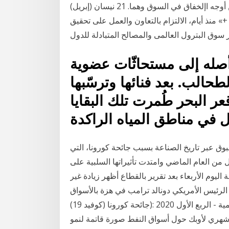
القائمة على :ومن الطبيعي أن يتناول التقرير وجهني من أوجه اإلخفاق في السوق وهما. 21 نيسان (إبريل)
 +» منذ أيام، الالتزام بالتعاون والعمل على تحقيق
أصله إلى مستحاثّات عضوية
لطحالب. بعد فنائها وترسّبها
عر البحر طُمرت تلك البقايا
لخام عاما استثنائيا في 2020 وغير مسبوق عبر تاريخ الصناعة بسبب جائحة كورونا، التي
ل من العام الماضي وامتدت تأثيراتها السلبية على
اليوم الأربعاء بعد تقرير بالقطاع أظهر زيادة غير
لرئيس الأمريكي دونالد ترامب في هزة بالأسواق
بعد أن هدد بعدم توقيع حزمة مساعدات أسواق النفط العالمية - الربع الأول 2020 :(جائحة كورونا (كوفيد 19)
شهري لأوبك حول أسواق النفط صورة قاتمة لنمو